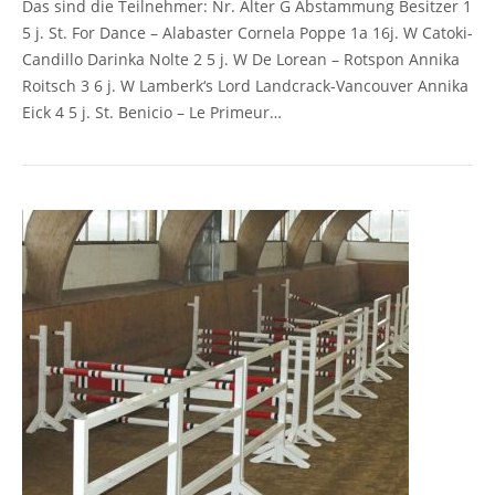
Das sind die Teilnehmer: Nr. Alter G Abstammung Besitzer 1
5 j. St. For Dance – Alabaster Cornela Poppe 1a 16j. W Catoki-
Candillo Darinka Nolte 2 5 j. W De Lorean – Rotspon Annika
Roitsch 3 6 j. W Lamberk‘s Lord Landcrack-Vancouver Annika
Eick 4 5 j. St. Benicio – Le Primeur…