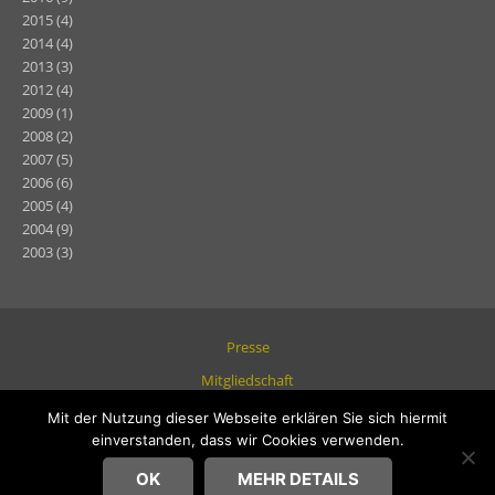
2015
(4)
2014
(4)
2013
(3)
2012
(4)
2009
(1)
2008
(2)
2007
(5)
2006
(6)
2005
(4)
2004
(9)
2003
(3)
Presse
Mitgliedschaft
Datenschutz
Mit der Nutzung dieser Webseite erklären Sie sich hiermit
einverstanden, dass wir Cookies verwenden.
Impressum
OK
MEHR DETAILS
© 2020 Pferdezuchtverein Aller-Leine e.V.