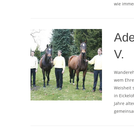
wie immer
Ade
V.
Wanderehr
wem Ehre 
Weisheit 
in Eickel
Jahre alt
gemeinsam