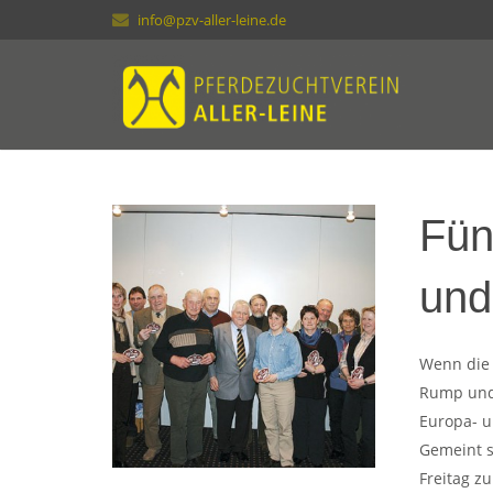
info@pzv-aller-leine.de
Fün
und
Wenn die 
Rump und 
Europa- u
Gemeint s
Freitag 