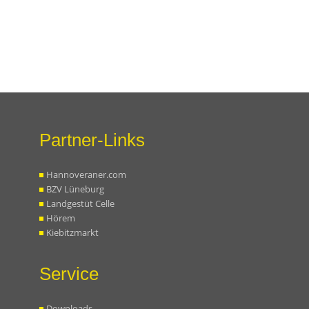
Partner-Links
Hannoveraner.com
BZV Lüneburg
Landgestüt Celle
Hörem
Kiebitzmarkt
Service
Downloads