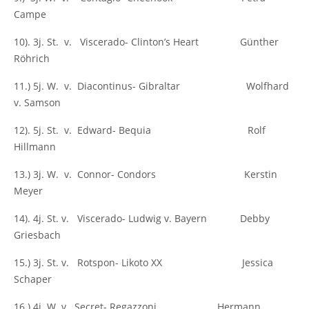
Campe
10). 3j. St. v. Viscerado- Clinton’s Heart Günther
Röhrich
11.) 5j. W. v. Diacontinus- Gibraltar Wolfhard
v. Samson
12). 5j. St. v. Edward- Bequia Rolf
Hillmann
13.) 3j. W. v. Connor- Condors Kerstin
Meyer
14). 4j. St. v. Viscerado- Ludwig v. Bayern Debby
Griesbach
15.) 3j. St. v. Rotspon- Likoto XX Jessica
Schaper
16.) 4j. W. v. Secret- Regazzoni Hermann