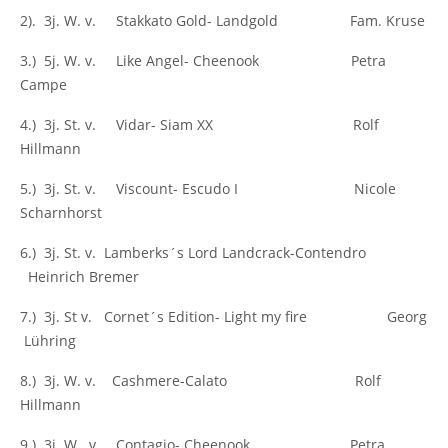
2). 3j. W. v. Stakkato Gold- Landgold Fam. Kruse
3.) 5j. W. v. Like Angel- Cheenook Petra
Campe
4.) 3j. St. v. Vidar- Siam XX Rolf
Hillmann
5.) 3j. St. v. Viscount- Escudo I Nicole
Scharnhorst
6.) 3j. St. v. Lamberks´s Lord Landcrack-Contendro
Heinrich Bremer
7.) 3j. St v. Cornet´s Edition- Light my fire Georg
Lühring
8.) 3j. W. v. Cashmere-Calato Rolf
Hillmann
9.) 3j. W. v. Contagio- Cheenook Petra