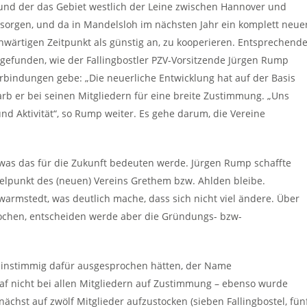
t und der das Gebiet westlich der Leine zwischen Hannover und
sorgen, und da in Mandelsloh im nächsten Jahr ein komplett neue
wärtigen Zeitpunkt als günstig an, zu kooperieren. Entsprechend
tgefunden, wie der Fallingbostler PZV-Vorsitzende Jürgen Rump
erbindungen gebe: „Die neuerliche Entwicklung hat auf der Basis
rb er bei seinen Mitgliedern für eine breite Zustimmung. „Uns
und Aktivität“, so Rump weiter. Es gehe darum, die Vereine
 was das für die Zukunft bedeuten werde. Jürgen Rump schaffte
ittelpunkt des (neuen) Vereins Grethem bzw. Ahlden bleibe.
armstedt, was deutlich mache, dass sich nicht viel ändere. Über
chen, entscheiden werde aber die Gründungs- bzw-
 einstimmig dafür ausgesprochen hätten, der Name
traf nicht bei allen Mitgliedern auf Zustimmung – ebenso wurde
ächst auf zwölf Mitglieder aufzustocken (sieben Fallingbostel, fün