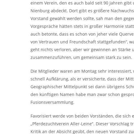
einem Verein, den es auch bald seit 90 Jahren gib
Nienburg abdeckt. Dort gibt es größere Nachwuchs
Vorstand gewählt werden sollte, sah man den gegen
Vorgespräche hätten stets in großer Harmonie stat
auch betonte, dass es schon von jeher viele Querv
von Vertrauen und Freundschaft stattgefunden“, wa
geht nichts verloren, aber wir gewinnen an Stärke 
zusammenzuführen, um gemeinsam stark zu sein.
Die Mitglieder waren am Montag sehr interessiert,
schnell Aufklärung, als er versicherte, dass der M
Geographischer Mittelpunkt sei dann übrigens Schw
den künftigen Namen habe man zwar schon gespro
Fusionsversammlung.
Favorisiert werde von beiden Vorständen, die sich
„Pferdezuchtverein Aller-Leine“. Dieser Vorschlag 
Kritik an der Absicht geübt, den neuen Vorstand zun