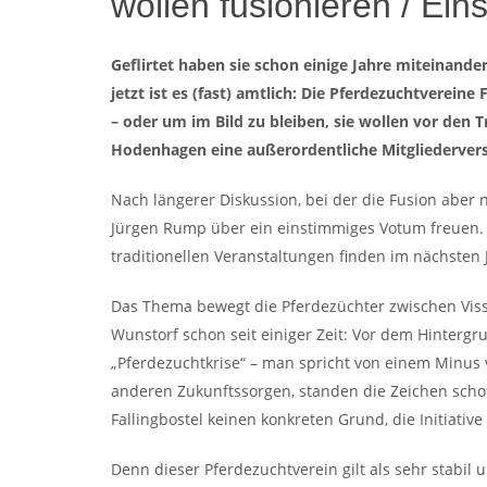
wollen fusionieren / Ei
Geflirtet haben sie schon einige Jahre miteinand
jetzt ist es (fast) amtlich: Die Pferdezuchtverein
– oder um im Bild zu bleiben, sie wollen vor den
Hodenhagen eine außerordentliche Mitgliederver
Nach längerer Diskussion, bei der die Fusion aber 
Jürgen Rump über ein einstimmiges Votum freuen. Be
traditionellen Veranstaltungen finden im nächste
Das Thema bewegt die Pferdezüchter zwischen Vis
Wunstorf schon seit einiger Zeit: Vor dem Hinterg
„Pferdezuchtkrise“ – man spricht von einem Minu
anderen Zukunftssorgen, standen die Zeichen schon
Fallingbostel keinen konkreten Grund, die Initiative
Denn dieser Pferdezuchtverein gilt als sehr stabil