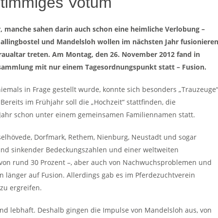
nstimmiges Votum
er, manche sahen darin auch schon eine heimliche Verlobung –
e Fallingbostel und Mandelsloh wollen im nächsten Jahr fusioniere
 Traualtar treten. Am Montag, den 26. November 2012 fand in
sammlung mit nur einem Tagesordnungspunkt statt – Fusion.
niemals in Frage gestellt wurde, konnte sich besonders „Trauzeuge
reits im Frühjahr soll die „Hochzeit“ stattfinden, die
n Jahr schon unter einem gemeinsamen Familiennamen statt.
selhövede, Dorfmark, Rethem, Nienburg, Neustadt und sogar
rund sinkender Bedeckungszahlen und einer weltweiten
s von rund 30 Prozent –, aber auch von Nachwuchsproblemen und
 länger auf Fusion. Allerdings gab es im Pferdezuchtverein
 zu ergreifen.
 und lebhaft. Deshalb gingen die Impulse von Mandelsloh aus, von