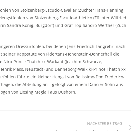
fohlen von Stolzenberg-Escudo-Cavalier (Züchter Hans-Henning
 Hengstfohlen von Stolzenberg-Escudo-Athletico (Züchter Wilfried
erin Sandra König, Burgdorf) und Graf Top-Sandro-Werther (Züch-
jüngeren Dressurfohlen, bei denen Jens-Friedrich Langrehr nach
t seiner Rappstute von Fidertanz-Hohenstein-Donnerhall die
 De Niro-Prince Thatch xx-Warkant (Joachim Schwarze,
Henrik Plass, Neustadt) und Danneborg-Waikiki-Prince Thatch xx
rfohlen führte ein kleiner Hengst von Belissimo-Don Frederico-
hagen, die Abteilung an – gefolgt von einem Dancier-Sohn aus
ogen von Liesing Meglali aus Düshorn.
NÄCHSTER BEITRAG