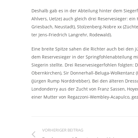
Deshalb gab es in der Abteilung hinter dem Sieger
Ahlvers, Uetze) auch gleich drei Reservesieger: ein
Griesbach, Neustadt), Stolzenberg-Nobre xx (Zücht
ter Jens-Friedrich Langrehr, Rodewald).
Eine breite Spitze sahen die Richter auch bei den 
dem Reservesieger in der Springfohlenabteilung mi
Siegerin stellte. Drei Reservesiegerfohlen folgten:
Obernkirchen), Sir Donnerhall-Beluga-Wolkentanz (
(Jürgen Rump Norddrebber). Bei den älteren Dressu
Londonderry aus der Zucht von Franz Sassen, Hoyer
einer Mutter von Regazzoni-Wembley-Acapulco, gez
VORHERIGER BEITRAG