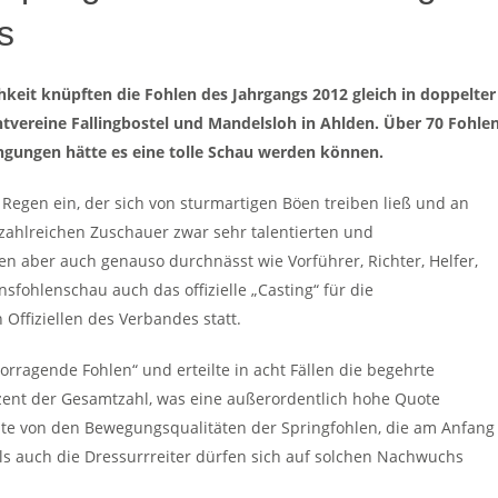
s
hkeit knüpften die Fohlen des Jahrgangs 2012 gleich in doppelter
tvereine Fallingbostel und Mandelsloh in Ahlden. Über 70 Fohle
gungen hätte es eine tolle Schau werden können.
Regen ein, der sich von sturmartigen Böen treiben ließ und an
ahlreichen Zuschauer zwar sehr talentierten und
aber auch genauso durchnässt wie Vorführer, Richter, Helfer,
nsfohlenschau auch das offizielle „Casting“ für die
Offiziellen des Verbandes statt.
rragende Fohlen“ und erteilte in acht Fällen die begehrte
ozent der Gesamtzahl, was eine außerordentlich hohe Quote
eute von den Bewegungsqualitäten der Springfohlen, die am Anfang
als auch die Dressurrreiter dürfen sich auf solchen Nachwuchs