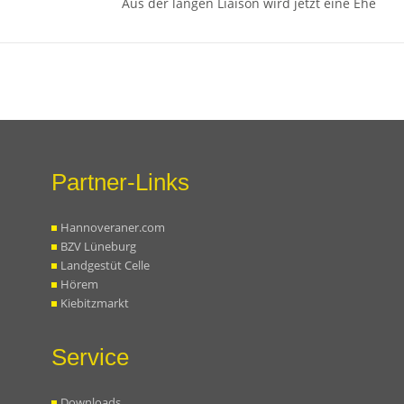
Aus der langen Liaison wird jetzt eine Ehe
Partner-Links
Hannoveraner.com
BZV Lüneburg
Landgestüt Celle
Hörem
Kiebitzmarkt
Service
Downloads