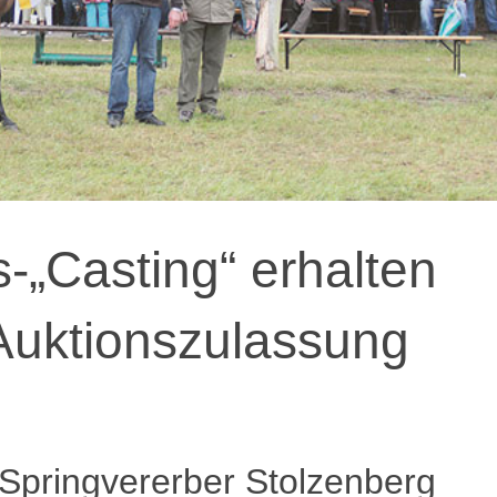
„Casting“ erhalten
 Auktionszulassung
 Springvererber Stolzenberg