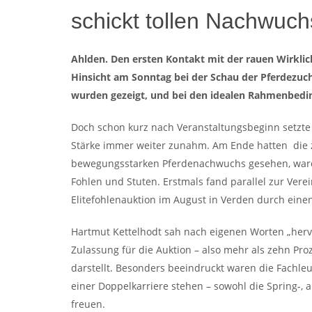
schickt tollen Nachwuch
Ahlden. Den ersten Kontakt mit der rauen Wirklic
Hinsicht am Sonntag bei der Schau der Pferdezuch
wurden gezeigt, und bei den idealen Rahmenbedin
Doch schon kurz nach Veranstaltungsbeginn setzte 
Stärke immer weiter zunahm. Am Ende hatten die z
bewegungsstarken Pferdenachwuchs gesehen, waren 
Fohlen und Stuten. Erstmals fand parallel zur Verei
Elitefohlenauktion im August in Verden durch einen 
Hartmut Kettelhodt sah nach eigenen Worten „hervo
Zulassung für die Auktion – also mehr als zehn Pr
darstellt. Besonders beeindruckt waren die Fachl
einer Doppelkarriere stehen – sowohl die Spring-, 
freuen.